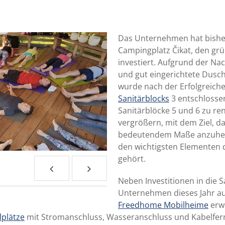
Das Unternehmen hat bishe
Campingplatz Čikat, den grü
investiert. Aufgrund der Na
und gut eingerichtete Dusch
wurde nach der Erfolgreich
Sanitärblocks
3 entschlossen
Sanitärblöcke 5 und 6 zu re
vergrößern, mit dem Ziel, da
bedeutendem Maße anzuhebe
den wichtigsten Elementen 
gehört.
Neben Investitionen in die S
Unternehmen dieses Jahr a
Freedhome Mobilheime
erw
lplätze
mit Stromanschluss, Wasseranschluss und Kabelfern