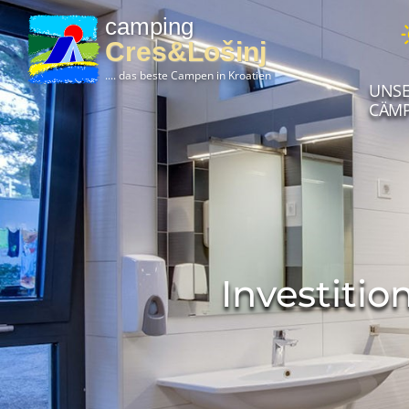
camping
Cres&Lošinj
.... das beste Campen in Kroatien
UNSE
CÄMP
Investiti