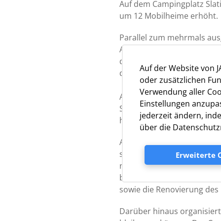
Auf dem Campingplatz Slat
um 12 Mobilheime erhöht.
Parallel zum mehrmals a
Auf dem Campingplatz gibt 
daheim, so richtig verwöh
Auf der Website von 
dem Campingplatz.
oder zusätzlichen Fun
Verwendung aller Cook
Andere bedeutende Infrastr
Einstellungen anzupas
So können die Campingplatz
jederzeit ändern, ind
hinaus gibt es auch einen
über die Datenschutzr
Auf dem Campingplatz Bald
starten. Es wurden Schilde
Erweiterte 
nun auch ein Hundetrainer 
bedeutenden Infrastruktur
sowie die Renovierung des 
Darüber hinaus organisier