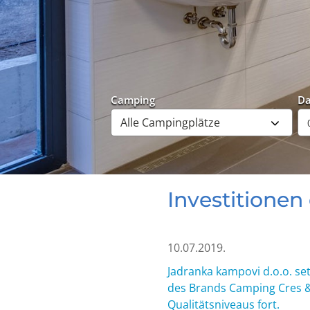
Camping
D
Investitione
10.07.2019.
Jadranka kampovi d.o.o. se
des Brands Camping Cres & 
Qualitätsniveaus fort.