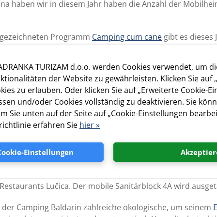
ina haben wir in diesem Jahr haben die Anzahl der Mobilhe
usgezeichneten Programm
Camping cum cane
gibt es dieses 
es jetzt einen Hundesalon, in dem Sie ihre Vierbeiner auch
nen lassen können. Außerdem ist im Sommer jeden Donnerst
JADRANKA TURIZAM d.o.o. werden Cookies verwendet, um d
ktionalitäten der Website zu gewährleisten. Klicken Sie auf 
ies zu erlauben. Oder klicken Sie auf „Erweiterte Cookie-Ei
ukturprojekte im Jahre 2019 ist der Küstenspazierweg, des
sen und/oder Cookies vollständig zu deaktivieren. Sie könn
gäste jetzt Spaziergänge von der Bucht Slatina bis zur Bu
em Sie unten auf der Seite auf „Cookie-Einstellungen bearbei
 neuen Hundestrand.
ichtlinie erfahren Sie
hier »
arin wurde entschlossen, mit dem Projekt Camping cum Can
r aufgestellt, Hundestrände eröffnet und einen Jogging- und
Cookie-Einstellungen
Akzeptier
anwesend, der zweimal wöchentlich kostenlos seine Dienst
projekten gehören das Asphaltieren der Straße von Punta K
Restaurants Lučica. Der mobile Sanitärblock 4A wird ausge
t der Camping Baldarin zahlreiche ökologische, um seinem