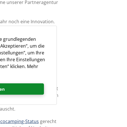
ime unserer Partneragentur
Jahr noch eine Innovation.
 im Urlaub, weit weg von
ag auch ein Tierarzt auf
ie grundlegenden
„Akzeptieren“, um die
nstellungen“, um Ihre
sen Bau abgeschlossen ist.
en Ihre Einstellungen
cht Tiha genießen. Darüber
ten“ klicken. Mehr
e in die Feriensaison zu
 Spielbereich. Außerdem ist
en
leistungen anbietet. Zu den
riža bis zum Campingplatz
tauscht.
Ecocamping-Status
gerecht