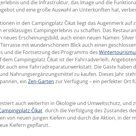
lebnis und die Infrastruktur, das Image und die Funktiona
Angebot und eine große Auswahl an Unterkünften hat, verbe
itionen in den Campingplatz Čikat liegt das Augenmerk auf 
 ein erstklassiges Campingerlebnis zu schaffen. Das Restaur
in neues Erscheinungsbild, auch einen neuen Namen: Silver 
 Terrasse mit wunderschönem Blick auch einen geschlossen
us und die Fortsetzung des Programms des
Wintertourismu
auf dem Campingplatz Čikat ist der Fahrradverleih. Angebote
ibt auch eine Fahrradreparaturwerkstatt. Die Gäste haben 
und Nahrungsergänzungsmittel zu kaufen. Dieses Jahr steht
spannen, ein
Zen-Garten
zur Verfügung – ein perfekter Ort fü
estiert auch weiterhin in Ökologie und Umweltschutz, und 
Campingplatz Čikat
durch die Verfolgung des Zustandes de
nzen von neuen jungen Kiefern und durch die Aktion, in der 
eue Kiefern gepflanzt.