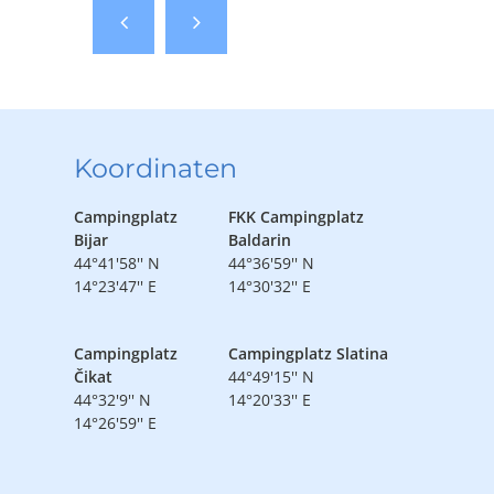
Koordinaten
Campingplatz
FKK Campingplatz
Bijar
Baldarin
44°41'58'' N
44°36'59'' N
14°23'47'' E
14°30'32'' E
Campingplatz
Campingplatz Slatina
Čikat
44°49'15'' N
44°32'9'' N
14°20'33'' E
14°26'59'' E