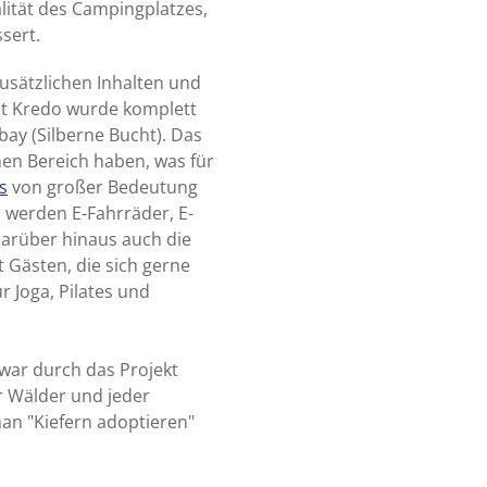
lität des Campingplatzes,
ssert.
zusätzlichen Inhalten und
ant Kredo wurde komplett
bay (Silberne Bucht). Das
en Bereich haben, was für
s
von großer Bedeutung
n werden E-Fahrräder, E-
darüber hinaus auch die
 Gästen, die sich gerne
r Joga, Pilates und
zwar durch das Projekt
r Wälder und jeder
man "Kiefern adoptieren"