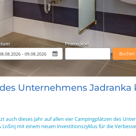
atum
Promo kod
Buchen
n des Unternehmens Jadranka
tzt auch dieses Jahr auf allen vier Campingplätzen des Unt
Lošinj mit einem neuen Investitionszyklus für die Verbesse