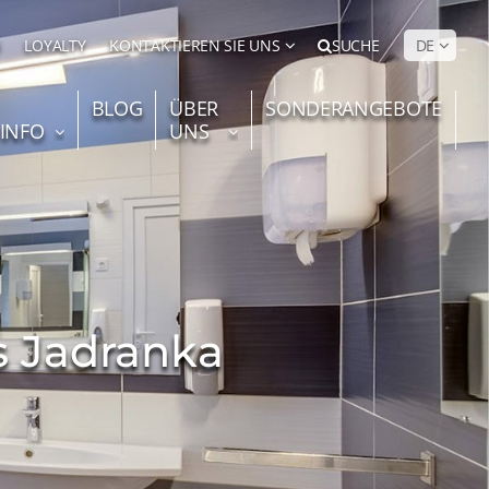
N
LOYALTY
KONTAKTIEREN SIE UNS
SUCHE
DE
BLOG
ÜBER
SONDERANGEBOTE
 INFO
UNS
s Jadranka