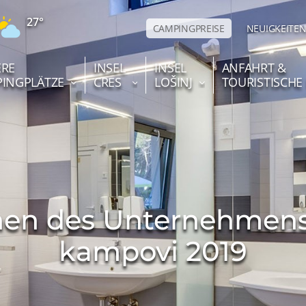
27°
CAMPINGPREISE
NEUIGKEITE
RE
INSEL
INSEL
ANFAHRT &
INGPLÄTZE
CRES
LOŠINJ
TOURISTISCHE
onen des Unternehmen
kampovi 2019