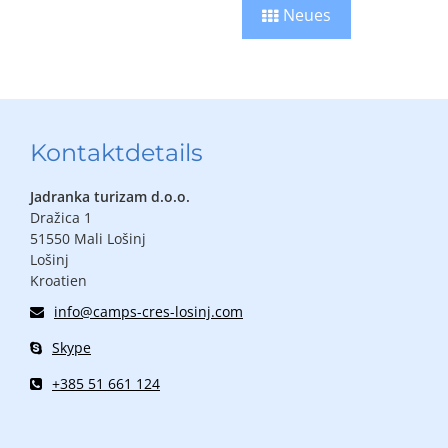
Neues
Kontaktdetails
Jadranka turizam d.o.o.
Dražica 1
51550 Mali Lošinj
Lošinj
Kroatien
info@camps-cres-losinj.com
Skype
+385 51 661 124