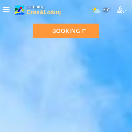
camping
35°
Cres&Lošinj
BOOKING