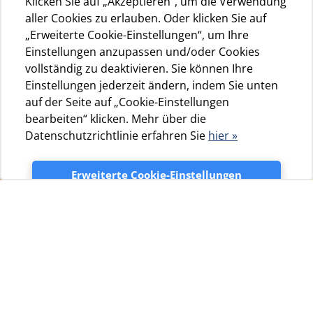
Klicken Sie auf „Akzeptieren“, um die Verwendung
aller Cookies zu erlauben. Oder klicken Sie auf
„Erweiterte Cookie-Einstellungen“, um Ihre
Einstellungen anzupassen und/oder Cookies
vollständig zu deaktivieren. Sie können Ihre
Einstellungen jederzeit ändern, indem Sie unten
auf der Seite auf „Cookie-Einstellungen
bearbeiten“ klicken. Mehr über die
Datenschutzrichtlinie erfahren Sie
hier »
Erweiterte Cookie-Einstellungen
200 Camping Gäste befanden
Akzeptieren
sich im Camp Čikat
09.10.2019.
Ende September und Anfang Oktober 2019 fand im
Camp Čikat die Pössl-Rallye statt – hierbei handelt es
sich um ein Treffen der Besitzer von spezialisierten