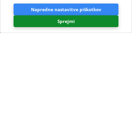
Napredne nastavitve piškotkov
Sprejmi
200 lastnikov kamp vozil v
kampu Čikat
09.10.2019.
Proti koncu septembra in v začetku oktobra 2019 je v
kampu Čikat potekalo Pössl srečanje (rally) – srečanje
lastnikov specializiranih kamp vozil podjetij Pössl in
Globetrotter.