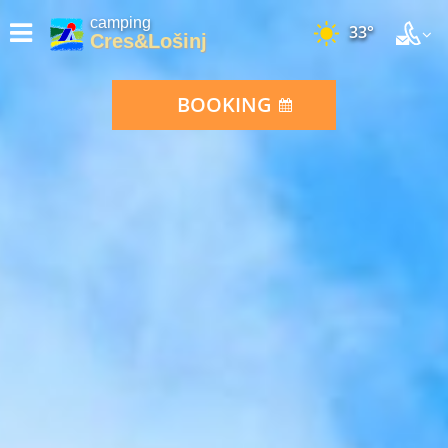
camping
33°
Cres&Lošinj
BOOKING