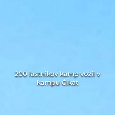
200 lastnikov kamp vozil v
kampu Čikat