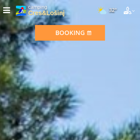
camping
32°
Cres&Lošinj
BOOKING