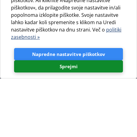
piškotkov. Ali kliknite »Napredne nastavitve
piškotkov«, da prilagodite svoje nastavitve in/ali
popolnoma izklopite piškotke. Svoje nastavitve
lahko kadar koli spremenite s klikom na Uredi
nastavitve piškotkov na dnu strani. Več o
politiki
zasebnosti »
Napredne nastavitve piškotkov
Sprejmi
V nekaterih naših kampih na otokih Cres in Lošinj
(Slatina, Bijar, Baldarin in Čikat) ali v krajih, kjer so kampi
turistične ambulante za goste, ki obiskujejo naše kampe
in pa tudi za ostale turiste.
Jadranka Turizam d.o.o. skrbijo za zdravje svojih gostov
na še en način. Kamp Čikat je v poletnih mesecih v
sodelovanju s specialistično ordinacijo dr. Anamarije