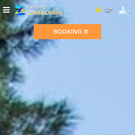
camping
32°
Cres&Lošinj
BOOKING