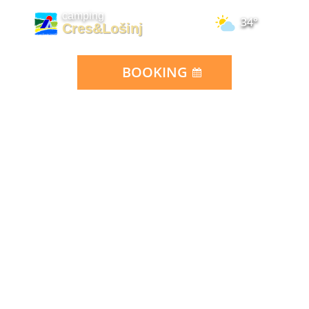
camping
34°
Cres&Lošinj
BOOKING