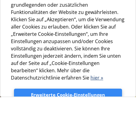
grundlegenden oder zusätzlichen
Funktionalitäten der Website zu gewährleisten.
Klicken Sie auf „Akzeptieren“, um die Verwendung
aller Cookies zu erlauben. Oder klicken Sie auf
„Erweiterte Cookie-Einstellungen“, um Ihre
Einstellungen anzupassen und/oder Cookies
vollständig zu deaktivieren. Sie können Ihre
Einstellungen jederzeit ändern, indem Sie unten
auf der Seite auf „Cookie-Einstellungen
bearbeiten“ klicken. Mehr über die
Datenschutzrichtlinie erfahren Sie
hier »
Erweiterte Cookie-Einstellungen
Sie gehen gerne in der Natur spazieren, fahren gerne
Akzeptieren
Fahrrad oder Kajak? Die Insel Cres ist der ideale Ort für
Sie. Auf Cres gibt es über 300 km eingerichtete Spazier-
und Wanderwege sowie empfohlene Kajakstrecken. Sie
Wege bringen Sie zu den verborgensten Teilen der Insel