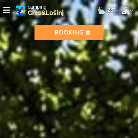
camping
28°
Cres&Lošinj
BOOKING