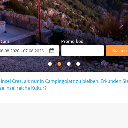
atum
Promo kod
Buchen
 Insel Cres, als nur in Campingplatz zu bleiben. Erkunden Si
e Insel reiche Kultur?