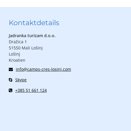
Kontaktdetails
Jadranka turizam d.o.o.
Dražica 1
51550 Mali Lošinj
Lošinj
Kroatien
info@camps-cres-losinj.com
Skype
+385 51 661 124