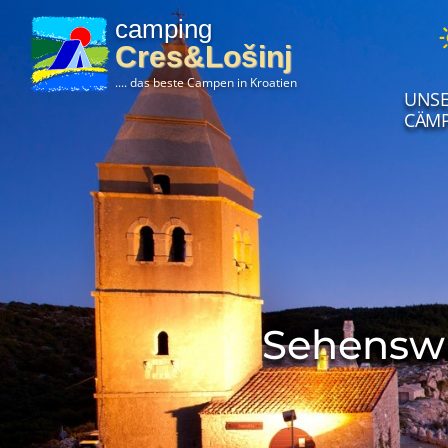
camping
Cres&Lošinj
.... das beste Campen in Kroatien
UNSE
CÄMP
Sehenswü