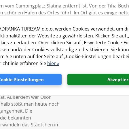
 km vom Campingplatz Slatina entfernt ist. Von der Tiha-Buc
en schönen Hafen des Ortes führt. Im Ort gibt es einige nett
e Post sowie ein Fremdenverkehrsbüro.
JADRANKA TURIZAM d.o.o. werden Cookies verwendet, um d
ktionalitäten der Website zu gewährleisten. Klicken Sie auf 
ies zu erlauben. Oder klicken Sie auf „Erweiterte Cookie-Ei
sen und/oder Cookies vollständig zu deaktivieren. Sie könn
em Sie unten auf der Seite auf „Cookie-Einstellungen bearbei
ichtlinie erfahren Sie
hier »
ie sich in Zeiten, in denen
 betrieben wurde, wegen
Cookie-Einstellungen
Akzeptier
ten Hafens und ihrer
en zu einer bedeutenden
 hat. Außerdem war Osor
eshalb stößt man heute noch
gangenheit. Die
 die bekannten
erwandeln das Städtchen im