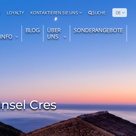
N
LOYALTY
KONTAKTIEREN SIE UNS
SUCHE
DE
BLOG
ÜBER
SONDERANGEBOTE
 INFO
UNS
nsel Cres