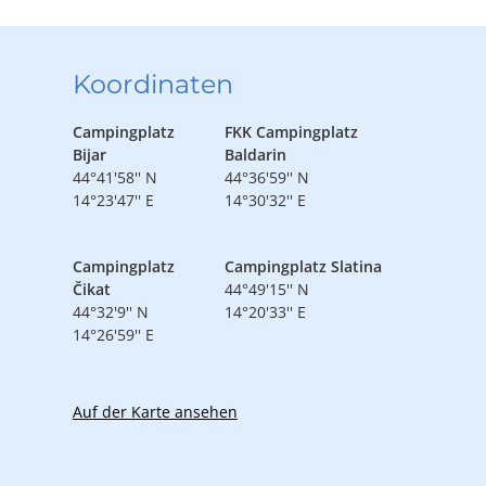
Koordinaten
Campingplatz
FKK Campingplatz
Bijar
Baldarin
44°41'58'' N
44°36'59'' N
14°23'47'' E
14°30'32'' E
Campingplatz
Campingplatz Slatina
Čikat
44°49'15'' N
44°32'9'' N
14°20'33'' E
14°26'59'' E
Auf der Karte ansehen