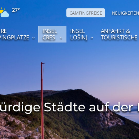
27°
CAMPINGPREISE
NEUIGKEITE
RE
INSEL
INSEL
ANFAHRT &
INGPLÄTZE
CRES
LOŠINJ
TOURISTISCHE
rdige Städte auf der I