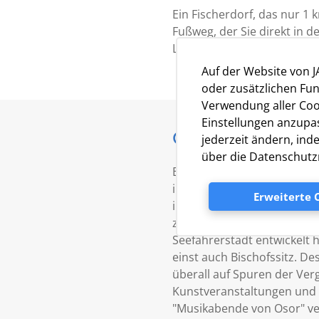
Ein Fischerdorf, das nur 1
Fußweg, der Sie direkt in d
Lebensmittelgeschäft, ein
Auf der Website von 
oder zusätzlichen Fun
Verwendung aller Cook
Einstellungen anzupas
Osor
jederzeit ändern, ind
über die Datenschutzr
Eine Stadt aus der Antike, d
intensiv Küstenschifffahrt
Erweiterte 
ihres vor Winden geschütz
zahlreichen kleinen Bucht
Seefahrerstadt entwickelt
einst auch Bischofssitz. D
überall auf Spuren der Ver
Kunstveranstaltungen und
"Musikabende von Osor" v