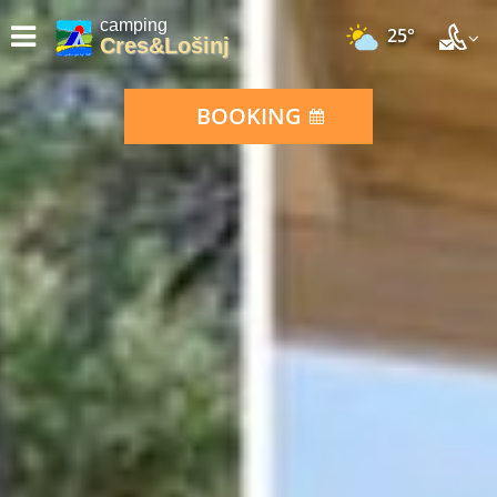
camping
25°
Cres&Lošinj
BOOKING