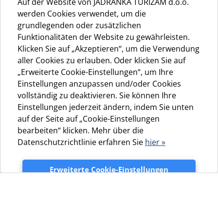
Auf der Website von JADRANKA TURIZAM d.o.o.
werden Cookies verwendet, um die
grundlegenden oder zusätzlichen
Funktionalitäten der Website zu gewährleisten.
Klicken Sie auf „Akzeptieren“, um die Verwendung
aller Cookies zu erlauben. Oder klicken Sie auf
„Erweiterte Cookie-Einstellungen“, um Ihre
Einstellungen anzupassen und/oder Cookies
vollständig zu deaktivieren. Sie können Ihre
Einstellungen jederzeit ändern, indem Sie unten
auf der Seite auf „Cookie-Einstellungen
bearbeiten“ klicken. Mehr über die
Datenschutzrichtlinie erfahren Sie
hier »
Erweiterte Cookie-Einstellungen
Mit neuen Investitionen im Jahr
Akzeptieren
2021 steigern wir die Qualität
des Čikat-Camps weiter