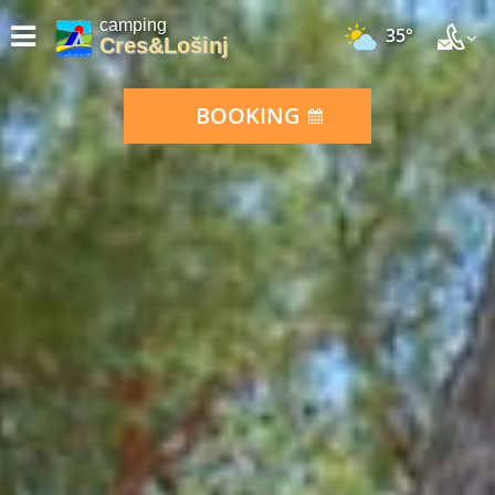
camping
35°
Cres&Lošinj
BOOKING