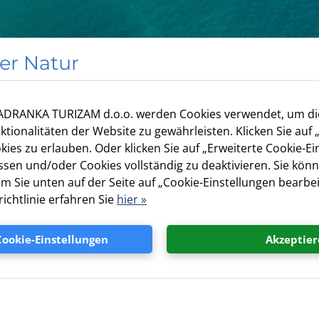
er Natur
JADRANKA TURIZAM d.o.o. werden Cookies verwendet, um d
u machen und gleichzeitig die Erfahrungen zu genießen, di
ktionalitäten der Website zu gewährleisten. Klicken Sie auf 
t kaum etwas Schöneres, als beim Rauschen des Meeres im
ies zu erlauben. Oder klicken Sie auf „Erweiterte Cookie-Ei
 Tannenzapfen zu riechen. Allerdings werden sich Menschen
sen und/oder Cookies vollständig zu deaktivieren. Sie könn
d auch der potenziell negativen Auswirkungen auf unseren 
em Sie unten auf der Seite auf „Cookie-Einstellungen bearbei
hin zu CO₂-Emissionen durch Autos – Camping kann unsere
ichtlinie erfahren Sie
hier »
e andere Urlaubsformen, aber dennoch kann es Auswirkungen
sichtsvoll ist.
Cookie-Einstellungen
Akzeptier
nd gleichzeitig dazu beitragen, die Welt ein wenig grüner
n, wie Sie Ihren Campingurlaub nachhaltiger und umweltfre