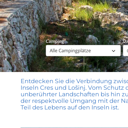
Camping
D
Entdecken Sie die Verbindung zwis
Inseln Cres und Lošinj. Vom Schutz
unberührter Landschaften bis hin zu
der respektvolle Umgang mit der Nat
Teil des Lebens auf den Inseln ist.