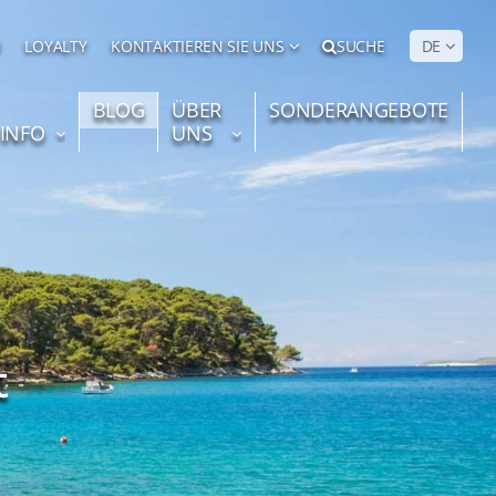
N
LOYALTY
KONTAKTIEREN SIE UNS
SUCHE
DE
BLOG
ÜBER
SONDERANGEBOTE
 INFO
UNS
t