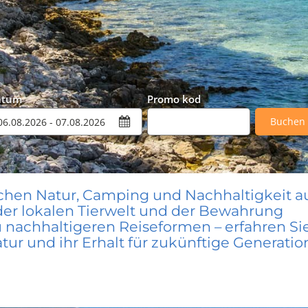
atum
Promo kod
Buchen
chen Natur, Camping und Nachhaltigkeit a
 der lokalen Tierwelt und der Bewahrung
 nachhaltigeren Reiseformen – erfahren Sie
ur und ihr Erhalt für zukünftige Generati