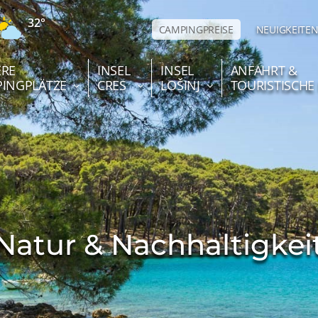
32°
CAMPINGPREISE
NEUIGKEITE
RE
INSEL
INSEL
ANFAHRT &
INGPLÄTZE
CRES
LOŠINJ
TOURISTISCHE
Natur & Nachhaltigkei