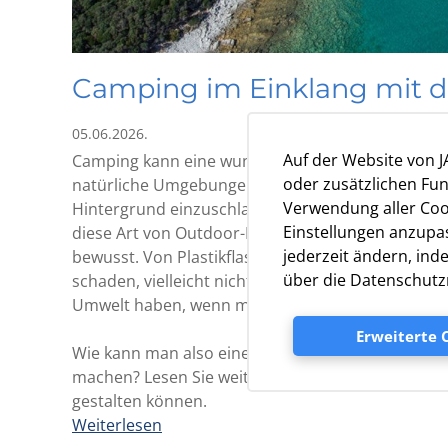
Camping im Einklang mit d
05.06.2026.
Auf der Website von 
Camping kann eine wunderbare Art sein, Urlaub z
oder zusätzlichen Fun
natürliche Umgebungen im Freien bieten; es gib
Verwendung aller Cook
Hintergrund einzuschlafen oder den Duft frischer
Einstellungen anzupas
diese Art von Outdoor-Erlebnis lieben, zunehmen
jederzeit ändern, ind
bewusst. Von Plastikflaschenverschmutzung bis 
über die Datenschutzr
schaden, vielleicht nicht im gleichen Ausmaß wi
Umwelt haben, wenn man nicht vorsichtig und rück
Erweiterte 
Wie kann man also einen Campingurlaub genießen u
machen? Lesen Sie weiter für einige Möglichkeite
gestalten können.
Weiterlesen