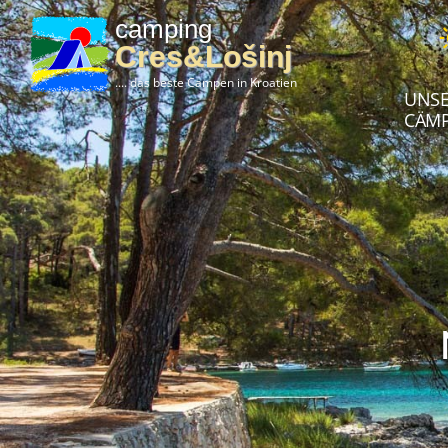
camping
Cres&Lošinj
.... das beste Campen in Kroatien
UNSE
CÄMP