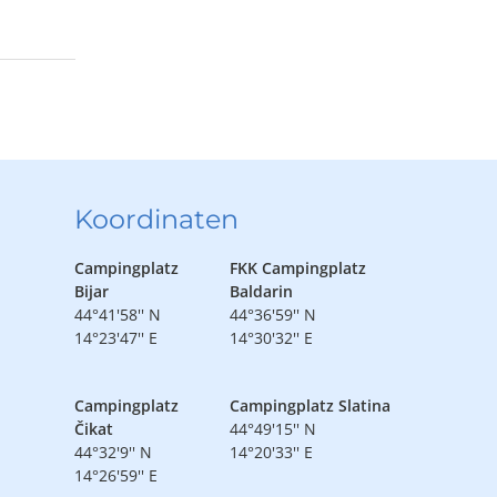
Koordinaten
Campingplatz
FKK Campingplatz
Bijar
Baldarin
44°41'58'' N
44°36'59'' N
14°23'47'' E
14°30'32'' E
Campingplatz
Campingplatz Slatina
Čikat
44°49'15'' N
44°32'9'' N
14°20'33'' E
14°26'59'' E