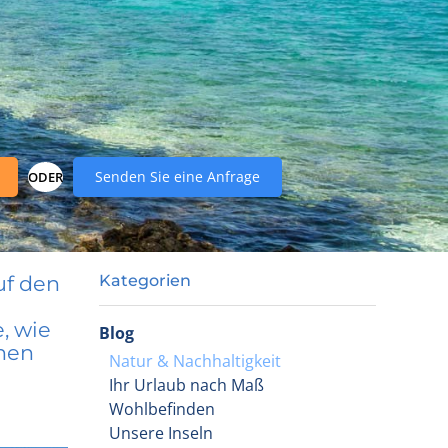
Senden Sie eine Anfrage
ODER
uf den
Kategorien
, wie
Blog
onen
Natur & Nachhaltigkeit
Ihr Urlaub nach Maß
Wohlbefinden
Unsere Inseln