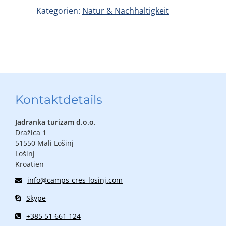
Kategorien:
Natur & Nachhaltigkeit
Kontaktdetails
Jadranka turizam d.o.o.
Dražica 1
51550 Mali Lošinj
Lošinj
Kroatien
info@camps-cres-losinj.com
Skype
+385 51 661 124