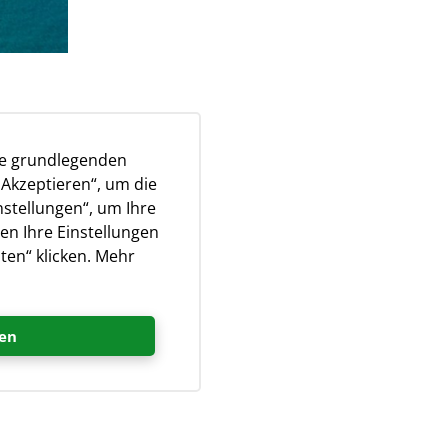
ie grundlegenden
e
„Akzeptieren“, um die
nstellungen“, um Ihre
, die
en Ihre Einstellungen
Planeten
ten“ klicken. Mehr
r Umwelt
 auf die
en
 zu
undlicher