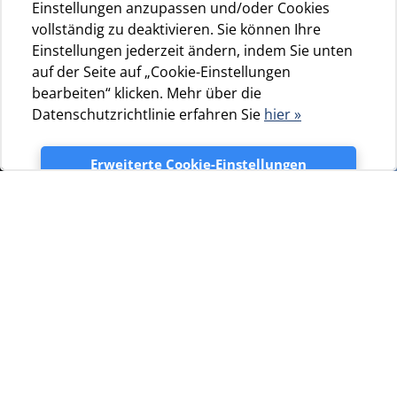
Einstellungen anzupassen und/oder Cookies
vollständig zu deaktivieren. Sie können Ihre
Einstellungen jederzeit ändern, indem Sie unten
auf der Seite auf „Cookie-Einstellungen
bearbeiten“ klicken. Mehr über die
Datenschutzrichtlinie erfahren Sie
hier »
Erweiterte Cookie-Einstellungen
Akzeptieren
Blogovi
Entdecken Sie praktische Ratschläge,
Inspiration und Experten-Tipps, die Ihnen
helfen, das Campingerlebnis in vollen
Zügen zu genießen. Egal, ob Sie zum
ersten Mal campen oder bereits ein
erfahrener Outdoor-Enthusiast sind –
dieser Abschnitt unseres Blogs begleitet