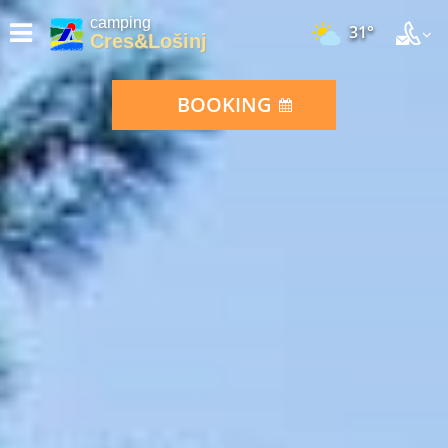
camping
31°
Cres&Lošinj
BOOKING