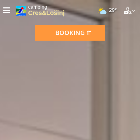
camping
29°
Cres&Lošinj
BOOKING