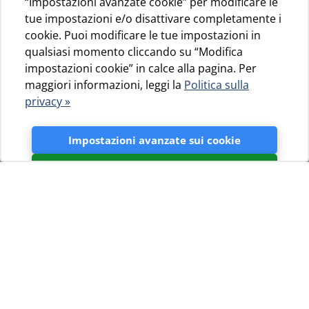
“Impostazioni avanzate cookie” per modificare le
tue impostazioni e/o disattivare completamente i
cookie. Puoi modificare le tue impostazioni in
qualsiasi momento cliccando su “Modifica
impostazioni cookie” in calce alla pagina. Per
maggiori informazioni, leggi la
Politica sulla
privacy »
Impostazioni avanzate sui cookie
Accetta
Jadranka turizam d.o.o. apre la
nuova stagione turistica 2023
con numerose novità
Come negli anni precedenti, i camping del marchio
Camping Cres & Lošinj aprono la nuova stagione
turistica con una serie di innovazioni e miglioramenti.