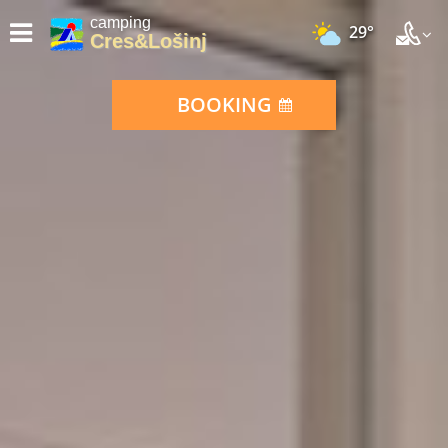
camping
29°
Cres&Lošinj
BOOKING