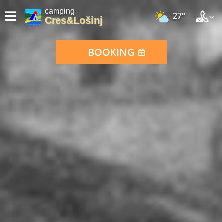
camping
27°
Cres&Lošinj
BOOKING