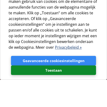
maken gebruik van cookies om de elementaire of
aanvullende functies van de webpagina mogelijk
te maken. Klik op „Toestaan“ om alle cookies te
accepteren. Of klik op „Geavanceerde
cookiesinstellingen“ om je instellingen aan te
passen en/of alle cookies uit te schakelen. Je kunt
op ieder moment je instellingen wijzigen met een
klik op Cookiesinstellingen bewerken onderaan
de webpagina. Meer over
Privacybeleid »
Geavanceerde cookiesinstellingen
Toestaan
Het klimaat op Cres wordt natuurlijk deels bepaald door
haar ligging en reliëf. In het noorden is het eiland
bergachtig, met steile rotswanden aan de kust en een
relatief diepe zee. Door het eiland loopt de 45ste parallel