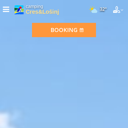
camping
32°
Cres&Lošinj
BOOKING