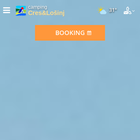
camping
31°
Cres&Lošinj
BOOKING