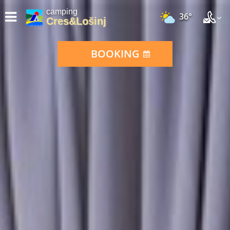
camping
36°
Cres&Lošinj
BOOKING