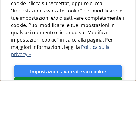
cookie, clicca su “Accetta”, oppure clicca
“Impostazioni avanzate cookie” per modificare le
tue impostazioni e/o disattivare completamente i
cookie. Puoi modificare le tue impostazioni in
qualsiasi momento cliccando su “Modifica
impostazioni cookie” in calce alla pagina. Per
maggiori informazioni, leggi la
Politica sulla
privacy »
Impostazioni avanzate sui cookie
Accetta
Se diamo un’occhiata alla vicina Martinšćica, sull’isola di
Cherso, ed all’ambiente naturale nel quale s’è sistemato
il campeggio Slatina, ci sembrerà che tutte le bellezze
naturali dell’isola abbiano deciso di radunarsi in
quest’area verdeggiante di boschi mediterranei, con due
grandi insenature ed una delle spiagge più belle
dell’isola. Gli amanti della natura e del campeggio non