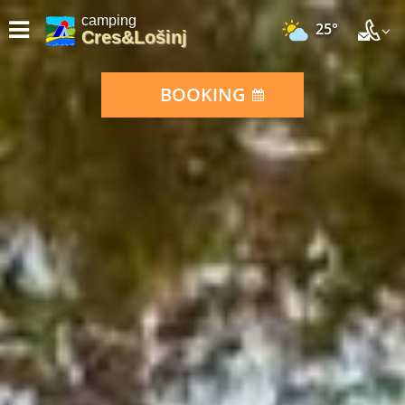
camping
25°
Cres&Lošinj
BOOKING