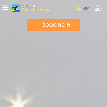
camping
29°
Cres&Lošinj
BOOKING