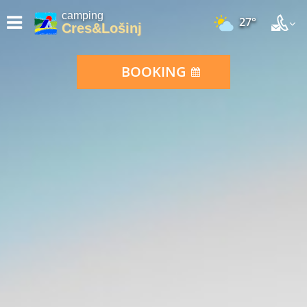
camping
27°
Cres&Lošinj
BOOKING