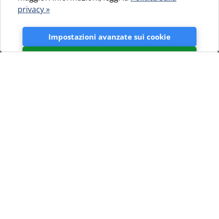
privacy »
Impostazioni avanzate sui cookie
Accetta
Controlla i tuoi punti Loyalty
I campi contrassegnati con l'asterisco (
) sono
obbligatori
Digiti il numero della Sua Tessera Loyalty Club :
Accetto termini e condizioni