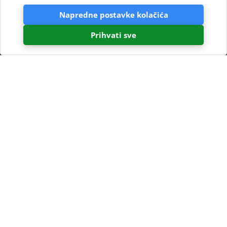
Napredne postavke kolačića
Prihvati sve
Blogovi
Dobrodošli na naš blog – vaš
vodič kroz kampiranje u
Hrvatskoj, prirodu i dobrobit na
Cresu i Lošinju
Tražite inspiraciju za svoj sljedeći odmor uz
more? Na pravom ste mjestu.
Ovdje dijelimo priče, savjete i ideje kako biste kampiranje
doživjeli na najbolji mogući način – bilo da planirate aktivan