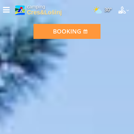
camping
30°
Cres&Lošinj
BOOKING