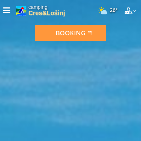
camping
26°
Cres&Lošinj
BOOKING