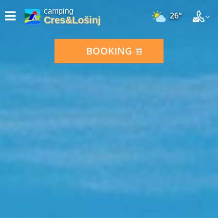
camping
26°
Cres&Lošinj
BOOKING