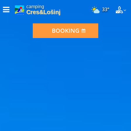
camping
33°
Cres&Lošinj
BOOKING