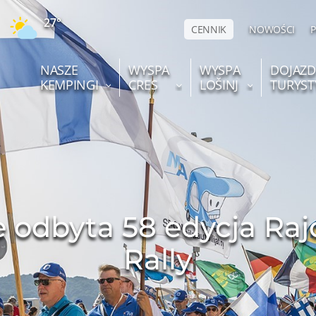
27°
CENNIK
NOWOŚCI
NASZE
WYSPA
WYSPA
DOJAZD
KEMPINGI
CRES
LOŠINJ
TURYST
 odbyta 58 edycja Ra
Rally