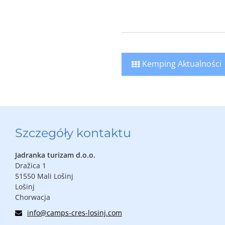
Kemping Aktualności
Szczegóły kontaktu
Jadranka turizam d.o.o.
Dražica 1
51550 Mali Lošinj
Lošinj
Chorwacja
info@camps-cres-losinj.com