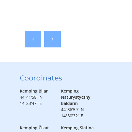
Coordinates
Kemping Bijar
Kemping
44°41'58'' N
Naturystyczny
14°23'47'' E
Baldarin
44°36'59'' N
14°30'32'' E
Kemping Čikat
Kemping Slatina