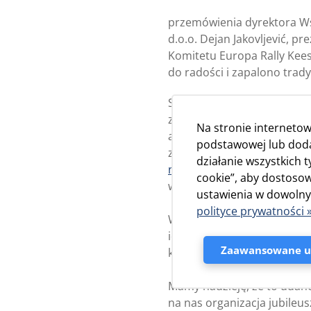
przemówienia dyrektora Wsp
d.o.o. Dejan Jakovljević,
Komitetu Europa Rally Kees
do radości i zapalono trad
Spotkanie trwało 4 dni i by
zwiedzanie Mali Lošinj i 
Na stronie internetow
autobusowa do sąsiedniej w
podstawowej lub dodat
zorganizowano także okaz
działanie wszystkich 
na terenie lasu Čikat”.
Zwień
cookie”, aby dostosow
wodnym Čikat, a wisienką n
ustawienia w dowolnym
polityce prywatności 
Wielu uczestników spotkani
idealne warunki pogodowe, 
Zaawansowane us
kampovi d.o.o. – personelu
Mamy nadzieję, że to udan
na nas organizacja jubileus