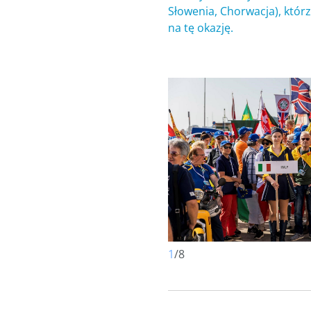
Słowenia, Chorwacja), któ
na tę okazję.
1
/
8