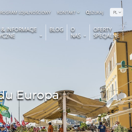
PROGRAM LOJALNOŚCIOWY
KONTAKT
SZUKAJ
PL
 & INFORMACJE
BLOG
O
OFERTY
YCZNE
NAS
SPECJALNE
jdu Europa