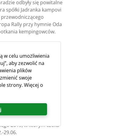
aradzie odbyły się powitalne
ora spółki Jadranka kampovi
 i przewodniczącego
uropa Rally przy hymnie Oda
 spotkania kempingowców.
m na wyspy Susak i Ilovik,
 spacery, wycieczka
ą w celu umożliwienia
uczestników spotkania
uj”, aby zezwolić na
Bezpieczne kempingowanie
awienia plików
ogram rozrywkowy w Parku
 zmienić swoje
u folklorystycznego.
le strony. Więcej o
 pobyt ze względu na
rony firmy Jadranka
j
ego 2019, w którym czeka
.-29.06.