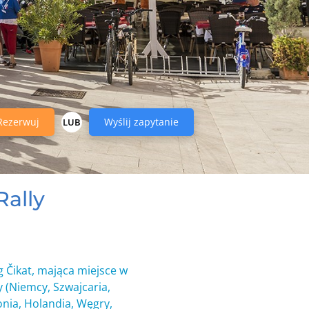
Rezerwuj
Wyślij zapytanie
LUB
Rally
 Čikat, mająca miejsce w
 (Niemcy, Szwajcaria,
onia, Holandia, Węgry,