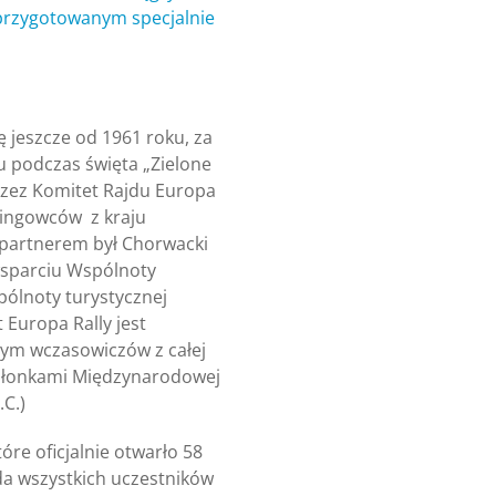
 przygotowanym specjalnie
ę jeszcze od 1961 roku, za
 podczas święta „Zielone
rzez Komitet Rajdu Europa
pingowców z kraju
partnerem był Chorwacki
sparciu Wspólnoty
spólnoty turystycznej
 Europa Rally jest
ym wczasowiczów z całej
członkami Międzynarodowej
.C.)
re oficjalnie otwarło 58
ada wszystkich uczestników