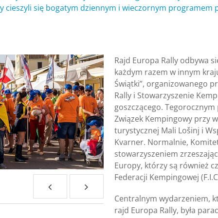
rzy cieszyli się bogatym dziennym i wieczornym programem
Rajd Europa Rally odbywa si
każdym razem w innym kraju
Świątki”, organizowanego p
Rally i Stowarzyszenie Kem
goszczącego. Tegorocznym 
Związek Kempingowy przy w
turystycznej Mali Lošinj i W
Kvarner. Normalnie, Komitet
stowarzyszeniem zrzeszając
Europy, którzy są również 
Federacji Kempingowej (F.I.C
Centralnym wydarzeniem, któ
rajd Europa Rally, była par