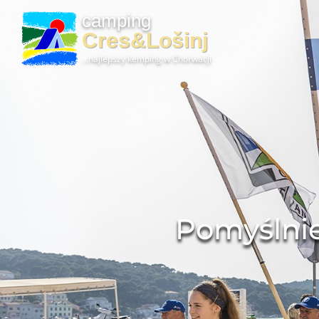
camping
Cres&Lošinj
...najlepszy kemping w Chorwacji
Pomyślnie