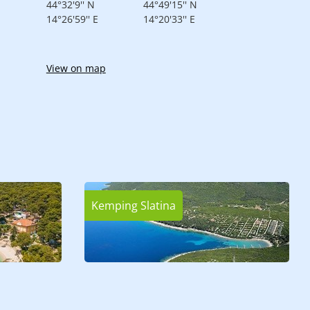
44°32'9'' N
44°49'15'' N
14°26'59'' E
14°20'33'' E
View on map
Kemping Slatina