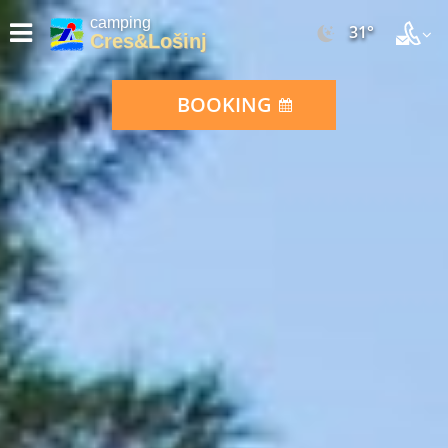
camping
31°
Cres&Lošinj
BOOKING