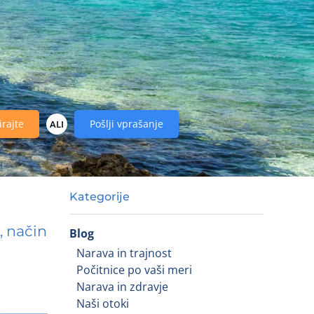
irajte
Pošlji vprašanje
ALI
Kategorije
, način
Blog
Narava in trajnost
Počitnice po vaši meri
Narava in zdravje
Naši otoki