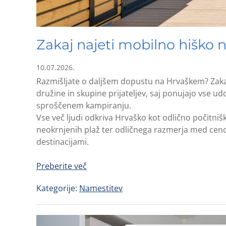
Zakaj najeti mobilno hiško 
10.07.2026.
Razmišljate o daljšem dopustu na Hrvaškem? Zakaj s
družine in skupine prijateljev, saj ponujajo vse u
sproščenem kampiranju.
Vse več ljudi odkriva Hrvaško kot odlično počitniš
neokrnjenih plaž ter odličnega razmerja med ceno 
destinacijami.
Preberite več
Kategorije:
Namestitev