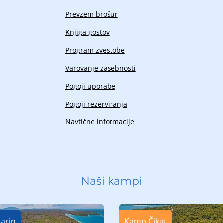
Prevzem brošur
Knjiga gostov
Program zvestobe
Varovanje zasebnosti
Pogoji uporabe
Pogoji rezerviranja
Navtične informacije
Naši kampi
arin
Kamp Čikat