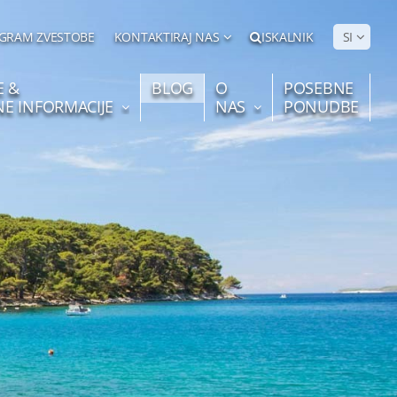
GRAM ZVESTOBE
KONTAKTIRAJ NAS
ISKALNIK
SI
E &
BLOG
O
POSEBNE
NE INFORMACIJE
NAS
PONUDBE