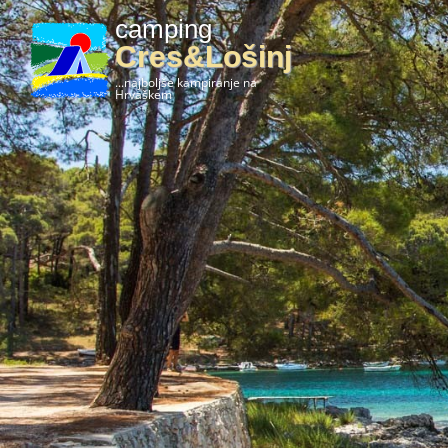
camping
Cres&Lošinj
...najboljše kampiranje na
Hrvaškem