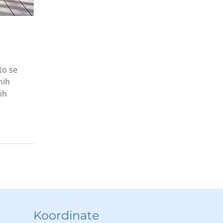
to se
nih
ih
Koordinate