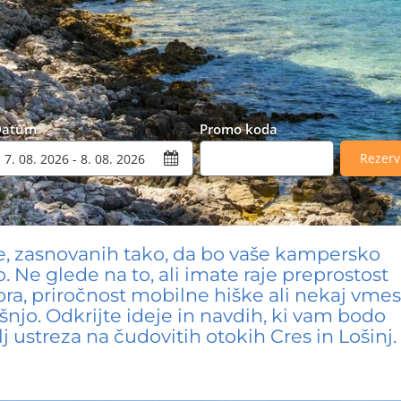
Datum
Promo koda
Rezerv
e, zasnovanih tako, da bo vaše kampersko
. Ne glede na to, ali imate raje preprostost
ra, priročnost mobilne hiške ali nekaj vmes
šnjo. Odkrijte ideje in navdih, ki vam bodo
j ustreza na čudovitih otokih Cres in Lošinj.