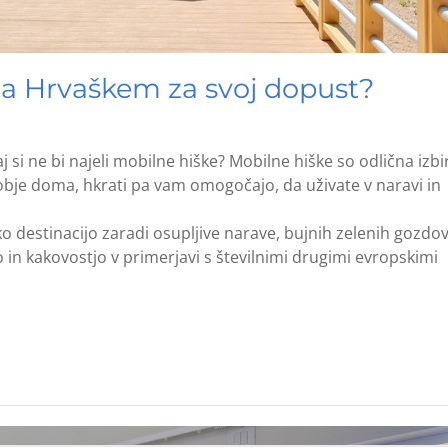
na Hrvaškem za svoj dopust?
i ne bi najeli mobilne hiške? Mobilne hiške so odlična izbi
dobje doma, hkrati pa vam omogočajo, da uživate v naravi in
ko destinacijo zaradi osupljive narave, bujnih zelenih gozdov
in kakovostjo v primerjavi s številnimi drugimi evropskimi