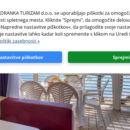
DRANKA TURIZAM d.o.o. se uporabljajo piškotki za omogoča
ti spletnega mesta. Kliknite "Sprejmi", da omogočite delova
e »Napredne nastavitve piškotkov«, da prilagodite svoje nast
oje nastavitve lahko kadar koli spremenite s klikom na Uredi
olitiki zasebnosti »
astavitve piškotkov
Sprejmi