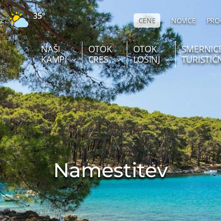
35°
CENE
NOVICE
PRO
NAŠI
OTOK
OTOK
SMERNIC
KAMPI
CRES
LOŠINJ
TURISTIČ
Namestitev