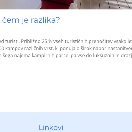
 čem je razlika?
 turisti. Približno 25 % vseh turističnih prenočitev vsako le
800 kampov različnih vrst, ki ponujajo širok nabor nastanitve
jšega najema kampirnih parcel pa vse do luksuznih in dražj
Linkovi