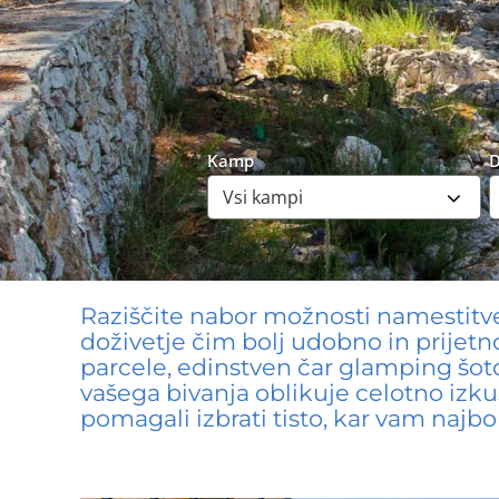
Kamp
Raziščite nabor možnosti namestitv
doživetje čim bolj udobno in prijetno
parcele, edinstven čar glamping šoto
vašega bivanja oblikuje celotno izku
pomagali izbrati tisto, kar vam najbol