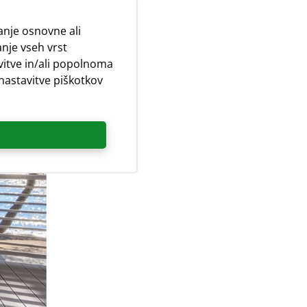
nje osnovne ali
nje vseh vrst
avitve in/ali popolnoma
 nastavitve piškotkov