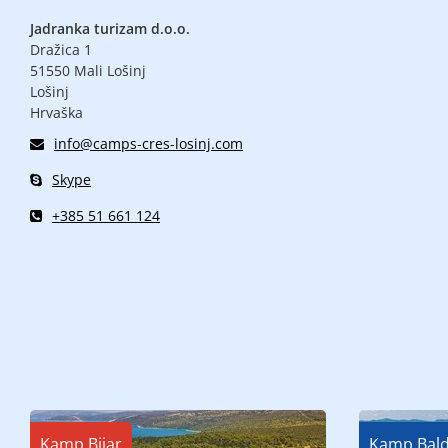
Jadranka turizam d.o.o.
Dražica 1
51550 Mali Lošinj
Lošinj
Hrvaška
info@camps-cres-losinj.com
Skype
+385 51 661 124
Kamp Bijar
Kamp Bald