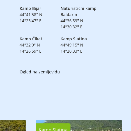
Kamp Bijar
Naturistični kamp
44°41'58'' N
Baldarin
14°23'47'' E
44°36'59'' N
14°30'32'' E
Kamp Čikat
Kamp Slatina
44°32'9'' N
44°49'15'' N
14°26'59'' E
14°20'33'' E
Ogled na zemljevidu
Kamp Slatina