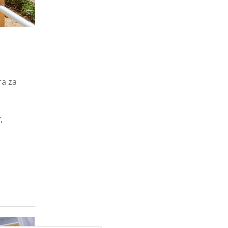
ra za
,