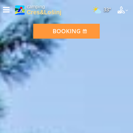
camping
33°
Cres&Lošinj
BOOKING