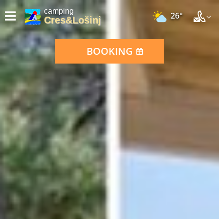
camping
26°
Cres&Lošinj
BOOKING