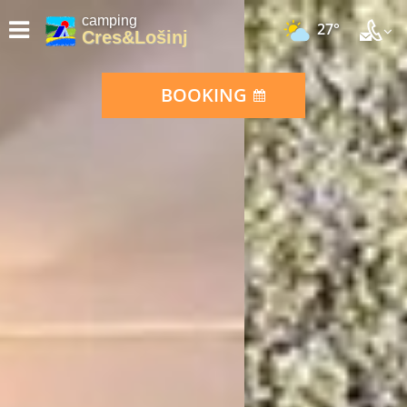
camping
27°
Cres&Lošinj
BOOKING