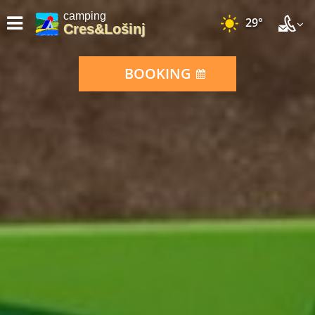
camping
29°
Cres&Lošinj
BOOKING