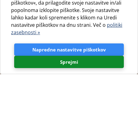
piškotkov«, da prilagodite svoje nastavitve in/ali
popolnoma izklopite piškotke. Svoje nastavitve
lahko kadar koli spremenite s klikom na Uredi
nastavitve piškotkov na dnu strani. Več o
politiki
zasebnosti »
Napredne nastavitve piškotkov
Sprejmi
Nova priznanja za kampe
Jadranka Grupe
Kampi blagovne znamke Camping Cres & Lošinj so po
enkratni sezoni 2021 na 11. Kongresu Kamping udruženje
Hrvatse nagrajeni s številnimi nagradami.