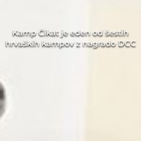
Kamp Čikat je eden od šestih
hrvaških kampov z nagrado DCC