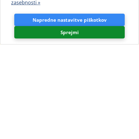
zasebnosti »
Napredne nastavitve piškotkov
Sprejmi
Kamp Čikat je eden od šestih
hrvaških kampov z nagrado
DCC
23.02.2018.
Kamp Čikat je začel novo sezono kampiranja z osvojitvijo
še enega priznanja. Kamp, ki se nahaja na otoku Lošinj,
je prvič osvojil prestižno nagrado DCC Europapreis 2018
– nagrado Nemškega kamp kluba (DCC, 100.000 članov)
za leto 2018.