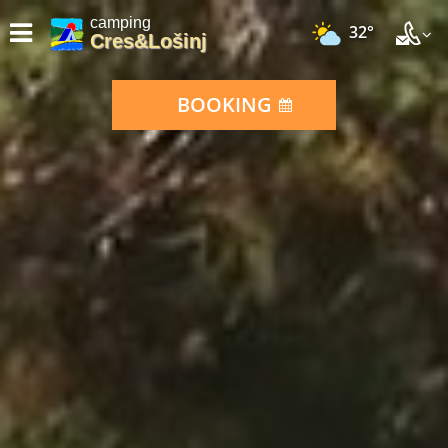
camping
32°
Cres&Lošinj
BOOKING