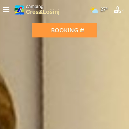
camping
27°
Cres&Lošinj
BOOKING